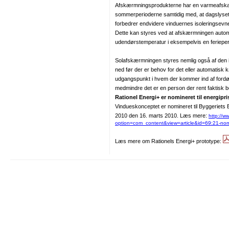
Afskærmningsprodukterne har en varmeafskæ
sommerperioderne samtidig med, at dagslyset
forbedrer endvidere vinduernes isoleringsevne
Dette kan styres ved at afskærmningen automat
udendørstemperatur i eksempelvis en ferieperi
Solafskærmningen styres nemlig også af den in
ned før der er behov for det eller automatis
udgangspunkt i hvem der kommer ind af fordør
medmindre det er en person der rent faktisk 
Rationel Energi+ er nomineret til energipri
Vindueskonceptet er nomineret til Byggeriets
2010 den 16. marts 2010. Læs mere:
http://w
option=com_content&view=article&id=69:21-nomi
Læs mere om Rationels Energi+ prototype: