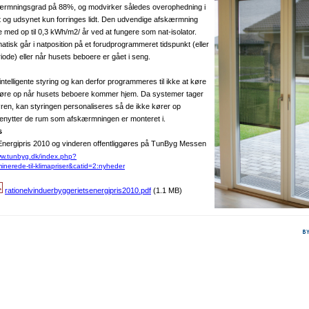
rmningsgrad på 88%, og modvirker således overophedning i
 og udsynet kun forringes lidt. Den udvendige afskærmning
 med op til 0,3 kWh/m2/ år ved at fungere som nat-isolator.
isk går i natposition på et forudprogrammeret tidspunkt (eller
ode) eller når husets beboere er gået i seng.
telligente styring og kan derfor programmeres til ikke at køre
k køre op når husets beboere kommer hjem. Da systemer tager
en, kan styringen personaliseres så de ikke kører op
benytter de rum som afskærmningen er monteret i.
s
 Energipris 2010 og vinderen offentliggøres på TunByg Messen
ww.tunbyg.dk/index.php?
nerede-til-klimapriser&catid=2:nyheder
rationelvinduerbyggerietsenergipris2010.pdf
(1.1 MB)