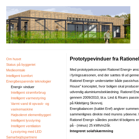
Prototypevinduer fra Ratione
Om huset
Status på byggeriet
Med prototypekonceptet Rationel Energi+ ønske
Medieomtale
i fyringssæsonen, end der sættes til ud genne
Intelligent komfort
Rationel Energi+ understøtter både passivhus
Energibesparende teknologier
House” konceptet, hvor boligen skal producer
Energi+ vinduer
udvendig aluminiumsbeklædning. Rationel Ener
Intelligent strømforbrug
gennem 2009/2010, bl.a. Lind & Risørs passivp
Intelligent varmestyring
på Kildebjerg Skovvej.
Varmt vand til opvask- og
Energibalancen (kaldet Eref) angiver summen
vaskemaskine
sammenlignes direkte med murens ydeevne. M
Højisoleret elementbyggeri
Rationel Energi+ således positivt til boligens
Intelligent lysstyring
på - (minus) 25 kWh/m2/år.
Intelligent ventilation
Integreret solafskærmning
Lysstyring med LED
Samarbejdspartnere