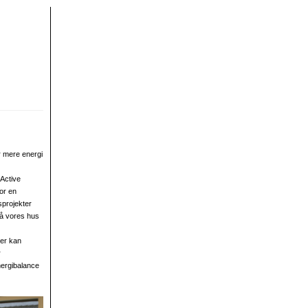
r mere energi
”Active
or en
sprojekter
så vores hus
der kan
r
nergibalance